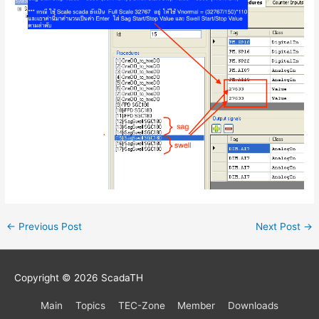
←
Previous Post
Next Post
→
Copyright © 2026
ScadaTH
Main
Topics
TEC-Zone
Member
Downloads