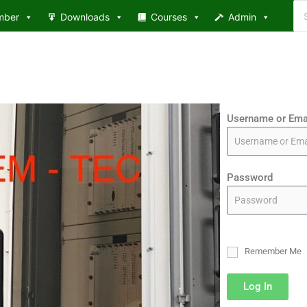
Se
mber
Downloads
Courses
Admin
for
Username or Ema
Password
Remember Me
Log In