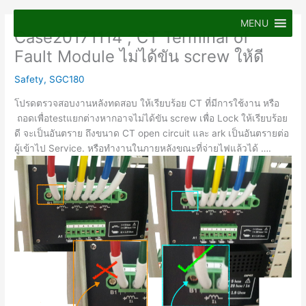
Skip
to
MENU
Case20171114 ; CT Terminal of
content
Fault Module ไม่ได้ขัน screw ให้ดี
Safety
,
SGC180
โปรดตรวจสอบงานหลังทดสอบ ให้เรียบร้อย CT ที่มีการใช้งาน หรือ
ถอดเพื่อtestแยกต่างหากอาจไม่ได้ขัน screw เพื่อ Lock ให้เรียบร้อย
ดี จะเป็นอันตราย ถึงขนาด CT open circuit และ ark เป็นอันตรายต่อ
ผู้เข้าไป Service. หรือทำงานในภายหลังขณะที่จ่ายไฟแล้วได้ ….