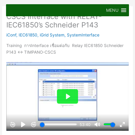
Skip
to
MENU
CSCS Interface with RELAY-
content
IEC61850’s Schneider P143
iConf
,
IEC61850
,
iGrid System
,
SystemInterface
Training การInterface เชื่อมต่อกับ Relay IEC61850 Schneider
P143 <-> TIMPANO-CSCS