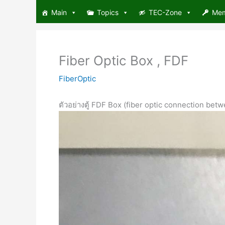
Skip
Main
Topics
TEC-Zone
Me
to
content
Fiber Optic Box , FDF
FiberOptic
ตัวอย่างตู้ FDF Box (fiber optic connection betw