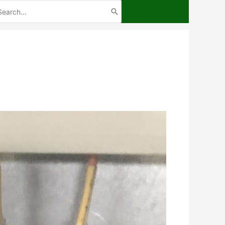
arch
: