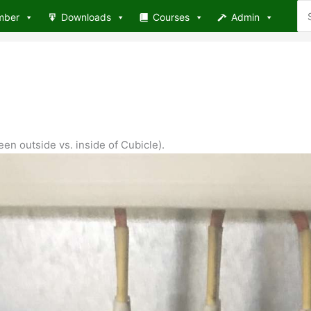
Se
mber
Downloads
Courses
Admin
for
een outside vs. inside of Cubicle).