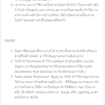
เอาสาย Lan มาใช้งานเป็นสาย Data RS232 (ไม่ควรอย่างยิ่ง
ถ้าไม่จำเป็นสุดๆ) เพราะสาย Lan แกนเป็นสายแข็ง ถ้าใช้งาน
แรกๆ จะดี แต่ถ้ามีการบำรุงรักษา บิดไปบิดมาสายนี้จะขาด
ใน!!!! โดยเฉพาะตัวขั้วต่อตรงที่บัดกรี…
RS485
ปัญหาที่พบบ่อย คือเอาสายไฟ มาทำเป็นสาย Rs485 หรือเอา
สายที่ไม่มี shield มาใช้ สัญญาณรบกวนยิ่งจะมาก
ไม่ใส่ R-Terminate ทำให้ Impidant สายไม่เสถียร (จะเป็น
ปัญหาเวลาข้อมูลคุยกันมากๆ ซึ่งมักพบหลังจากใช้งานจริง
(ตอนทดสอบ flow dataไม่มาก ก็จะคิดไปเองว่าOk) )
ไม่ต่อ shield กับterminal สัญญาณ GND ทำให้สายถูกรบกวน
ได้ง่าย และหากไปเดินสายคู้กับ AC ที่มีสัญญาณ induce เข้า
มากวนในสาย ได้อีก จะเป็นปัญหาทำให้สื่อสาร fail เป็นบาง
ครั้ง ได้ หรือถ้า Induce หนักจาก Surge หรือ Lighning จะส่ง
ผลให้ Port พังได้