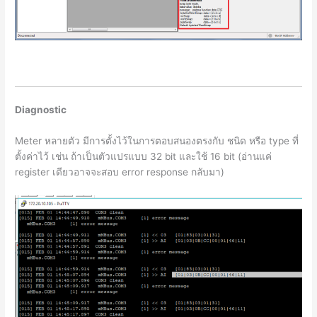
Diagnostic
Meter หลายตัว มีการตั้งไว้ในการตอบสนองตรงกับ ชนิด หรือ type ที่
ตั้งค่าไว้ เช่น ถ้าเป็นตัวแปรแบบ 32 bit และใช้ 16 bit (อ่านแค่
register เดียวอาจจะสอบ error response กลับมา)