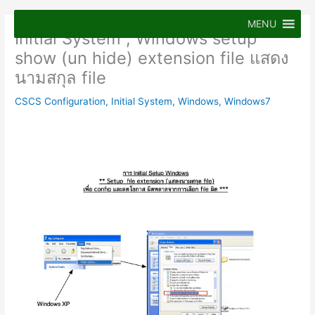
Skip
to
MENU
Initial System ; Windows setup
content
show (un hide) extension file แสดง
นามสกุล file
CSCS Configuration
,
Initial System
,
Windows
,
Windows7